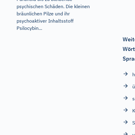
psychischen Schäden. Die kleinen
bräunlichen Pilze und ihr
psychoaktiver Inhaltsstoff
Psilocybin...
Weit
Wört
Spra
h
ü
s
K
S
v