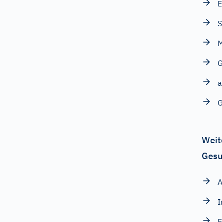
E
S
a
G
Weit
Gesu
A
I
E