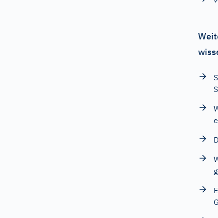
Weit
wiss
S
S
W
e
D
W
g
E
G