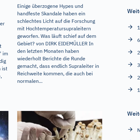
Einige überzogene Hypes und
Weit
handfeste Skandale haben ein
schlechtes Licht auf die Forschung
her
1
mit Hochtemperatursupraleitern
geworfen. Was läuft schief auf dem
6
Gebiet? von DIRK EIDEMÜLLER In
t
den letzten Monaten haben
2
" im
wiederholt Berichte die Runde
dig
3
gemacht, dass endlich Supraleiter in
 ist
Reichweite kommen, die auch bei
,
2
normalen...
1
Weit
N