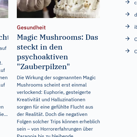
c
d
i
Gesundheit
chten
Magic Mushrooms: Das
O
steckt in den
auf
psychoaktiven
t.
"Zauberpilzen"
auf
onen
Die Wirkung der sogenannten Magic
auf
Mushrooms scheint erst einmal
verlockend: Euphorie, gesteigerte
Kreativität und Halluzinationen
en
sorgen für eine gefühlte Flucht aus
e...
der Realität. Doch die negativen
Folgen solcher Trips können erheblich
sein – von Horrorerfahrungen über
Paranoia bis zu bleibende