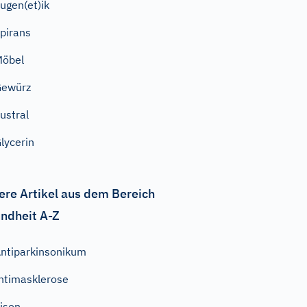
ugen(et)ik
pirans
Möbel
Gewürz
ustral
lycerin
ere Artikel aus dem Bereich
ndheit A-Z
ntiparkinsonikum
ntimasklerose
isen