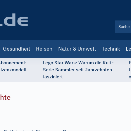
Gesundheit
Reisen
Natur & Umwelt
Technik
Le
 Abonnement:
Lego Star Wars: Warum die Kult-
E
Lizenzmodell
Serie Sammler seit Jahrzehnten
U
fasziniert
o
chte