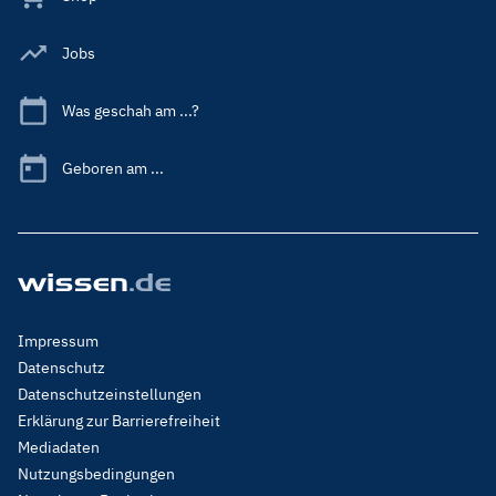
Jobs
Was geschah am ...?
Geboren am ...
Footer
Impressum
Menu
Datenschutz
Legal
Datenschutzeinstellungen
Erklärung zur Barrierefreiheit
Mediadaten
Nutzungsbedingungen