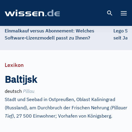
Open 
Einmalkauf versus Abonnement: Welches
Lego St
Software-Lizenzmodell passt zu Ihnen?
seit Jah
Lexikon
ị
Balt
jsk
deutsch
Pillau
Stadt und Seebad in Ostpreußen, Oblast Kaliningrad
(Russland), am Durchbruch der Frischen Nehrung
(Pillauer
Tief)
, 27
500 Einwohner; Vorhafen von Königsberg.