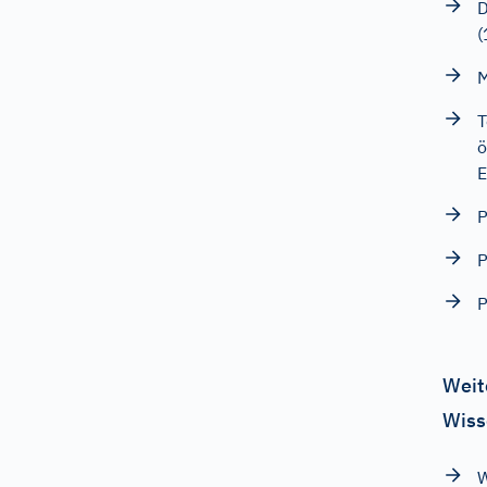
D
M
T
ö
E
P
P
P
Weit
Wiss
W