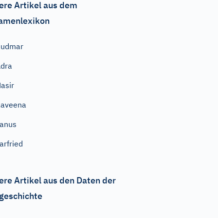
ere Artikel aus dem
amenlexikon
Rudmar
dra
asir
Raveena
anus
arfried
ere Artikel aus den Daten der
geschichte