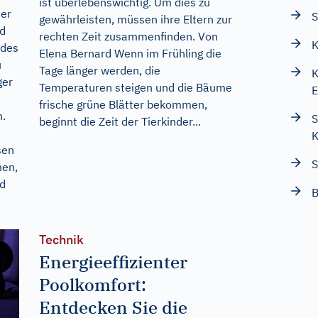
ist überlebenswichtig. Um dies zu
ser
S
gewährleisten, müssen ihre Eltern zur
d
rechten Zeit zusammenfinden. Von
K
 des
Elena Bernard Wenn im Frühling die
u
Tage länger werden, die
K
ger
Temperaturen steigen und die Bäume
E
frische grüne Blätter bekommen,
n.
S
beginnt die Zeit der Tierkinder...
K
sen
S
men,
nd
B
Technik
Energieeffizienter
Poolkomfort:
Entdecken Sie die