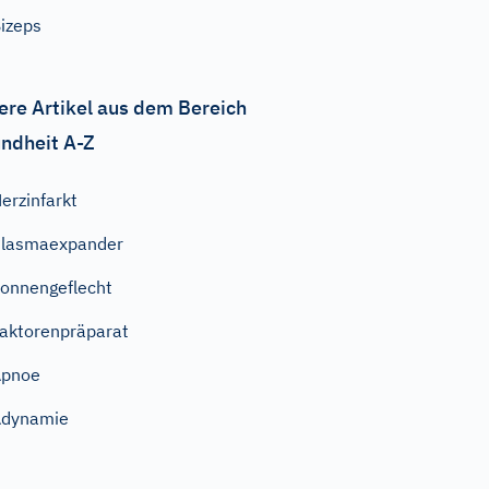
izeps
ere Artikel aus dem Bereich
ndheit A-Z
erzinfarkt
Plasmaexpander
onnengeflecht
aktorenpräparat
Apnoe
Adynamie