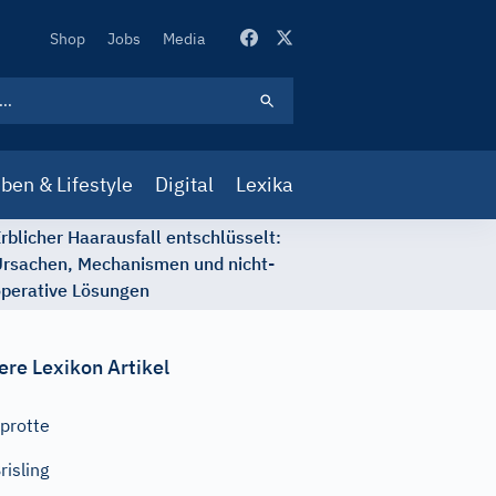
Secondary
Shop
Jobs
Media
Navigation
ben & Lifestyle
Digital
Lexika
rblicher Haarausfall entschlüsselt:
rsachen, Mechanismen und nicht-
perative Lösungen
ere Lexikon Artikel
protte
risling