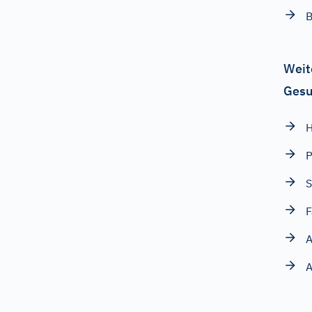
B
Weit
Gesu
H
S
F