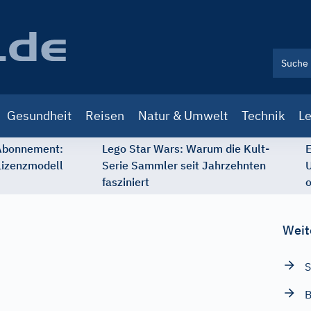
Gesundheit
Reisen
Natur & Umwelt
Technik
Le
 Abonnement:
Lego Star Wars: Warum die Kult-
E
Lizenzmodell
Serie Sammler seit Jahrzehnten
U
fasziniert
o
Weit
S
B