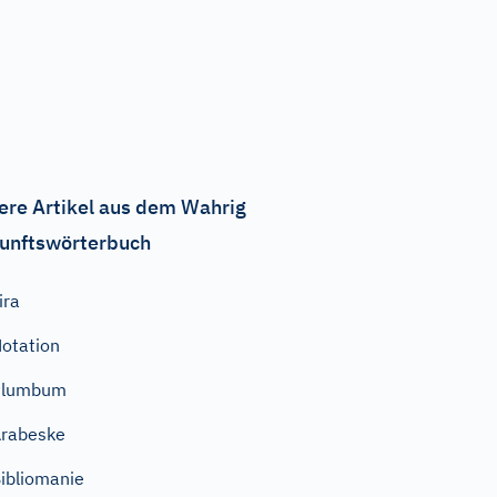
ere Artikel aus dem Wahrig
unftswörterbuch
ira
otation
Plumbum
rabeske
ibliomanie