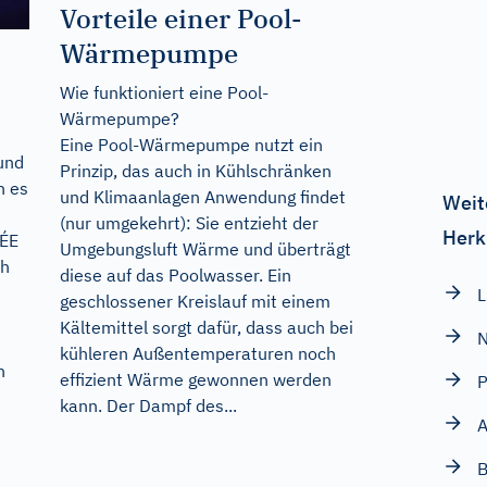
Vorteile einer Pool-
Wärmepumpe
Wie funktioniert eine Pool-
Wärmepumpe?
Eine Pool-Wärmepumpe nutzt ein
und
Prinzip, das auch in Kühlschränken
h es
und Klimaanlagen Anwendung findet
Weit
n
(nur umgekehrt): Sie entzieht der
Herk
RÉE
Umgebungsluft Wärme und überträgt
ch
diese auf das Poolwasser. Ein
L
geschlossener Kreislauf mit einem
Kältemittel sorgt dafür, dass auch bei
N
kühleren Außentemperaturen noch
n
effizient Wärme gewonnen werden
kann. Der Dampf des...
A
B