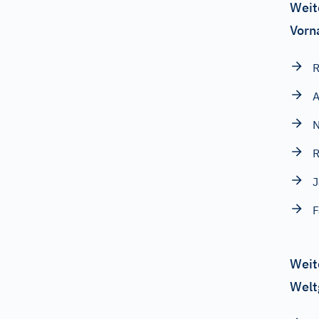
Weit
Vorn
A
N
J
F
Weit
Welt