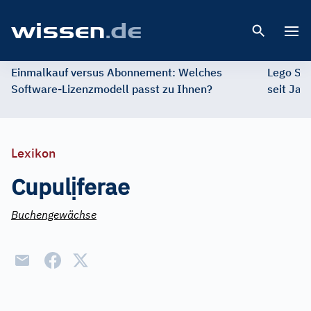
Open 
Einmalkauf versus Abonnement: Welches
Lego St
Software-Lizenzmodell passt zu Ihnen?
seit Jah
Lexikon
ị
Cupul
ferae
Buchengewächse