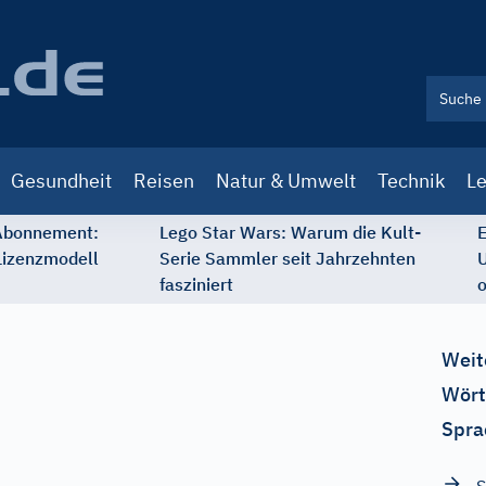
Gesundheit
Reisen
Natur & Umwelt
Technik
Le
 Abonnement:
Lego Star Wars: Warum die Kult-
E
Lizenzmodell
Serie Sammler seit Jahrzehnten
U
fasziniert
o
Weit
Wört
Spra