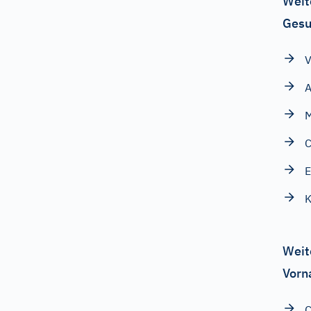
Weit
Gesu
V
A
C
E
K
Weit
Vorn
C