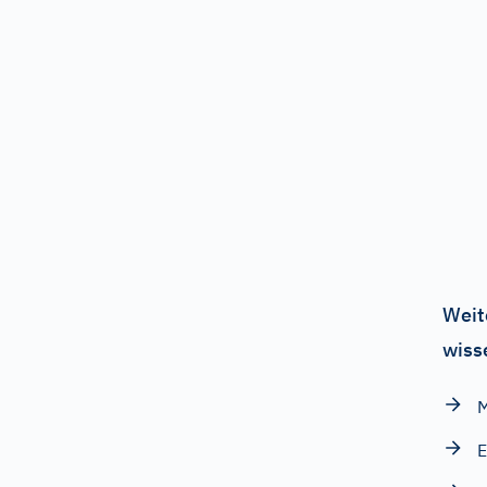
Weit
wiss
M
E