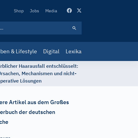
Secondary
Shop
Jobs
Media
Navigation
ben & Lifestyle
Digital
Lexika
rblicher Haarausfall entschlüsselt:
rsachen, Mechanismen und nicht-
perative Lösungen
ere Artikel aus dem Großes
erbuch der deutschen
che