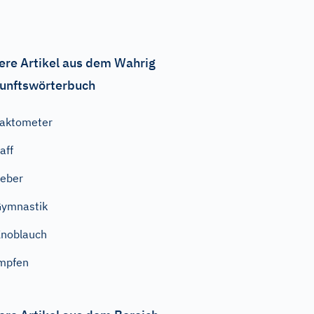
ere Artikel aus dem Wahrig
unftswörterbuch
aktometer
aff
eber
ymnastik
noblauch
mpfen