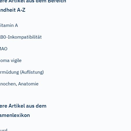
ere Artikel aus dem Bereich
ndheit A-Z
itamin A
B0-Inkompatibilität
MAO
oma vigile
rmüdung (Auflistung)
nochen, Anatomie
ere Artikel aus dem
amenlexikon
urd