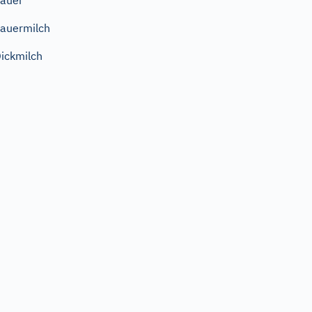
auer
auermilch
ickmilch