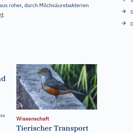
S
aus roher, durch Milchsäurebakterien
S
rt
.
D
nd
ess
Wissenschaft
Tierischer Transport