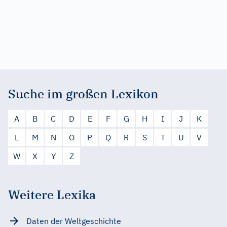
Suche im großen Lexikon
A
B
C
D
E
F
G
H
I
J
K
L
M
N
O
P
Q
R
S
T
U
V
W
X
Y
Z
Weitere Lexika
Daten der Weltgeschichte