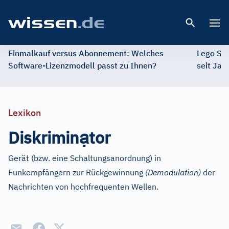
Open 
Einmalkauf versus Abonnement: Welches
Lego St
Software-Lizenzmodell passt zu Ihnen?
seit Jah
Lexikon
ạ
Diskrimin
tor
Gerät (bzw. eine Schaltungsanordnung) in
Funkempfängern zur Rückgewinnung
(Demodulation)
der
Nachrichten von hochfrequenten Wellen.