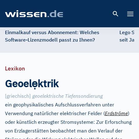
Open 
Einmalkauf versus Abonnement: Welches
Lego St
Software-Lizenzmodell passt zu Ihnen?
seit Jah
Lexikon
ẹ
Geoel
ktrik
[
griechisch
]
geoelektrische Tiefensondierung
ein geophysikalisches Aufschlussverfahren unter
Verwendung natürlicher elektrischer Felder (
Erdströme
)
oder künstlich erzeugter Stromsysteme: Zur Erforschung
von Erzlagerstätten beobachtet man den Verlauf der