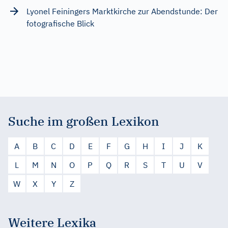
Lyonel Feiningers Marktkirche zur Abendstunde: Der
fotografische Blick
Suche im großen Lexikon
A
B
C
D
E
F
G
H
I
J
K
L
M
N
O
P
Q
R
S
T
U
V
W
X
Y
Z
Weitere Lexika