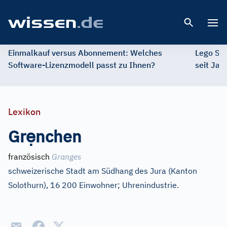
Open 
Einmalkauf versus Abonnement: Welches
Lego St
Software-Lizenzmodell passt zu Ihnen?
seit Jah
Lexikon
ẹ
Gr
nchen
französisch
Granges
schweizerische Stadt am Südhang des Jura (Kanton
Solothurn), 16
200 Einwohner; Uhrenindustrie.