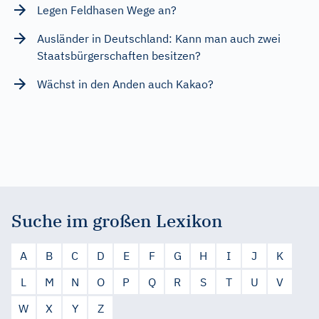
Legen Feldhasen Wege an?
Ausländer in Deutschland: Kann man auch zwei
Staatsbürgerschaften besitzen?
Wächst in den Anden auch Kakao?
Suche im großen Lexikon
A
B
C
D
E
F
G
H
I
J
K
L
M
N
O
P
Q
R
S
T
U
V
W
X
Y
Z