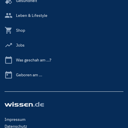
Gesundheit
Leben & Lifestyle
Shop
Jobs
Was geschah am ...?
Geboren am ...
Footer
Impressum
Menu
Datenschutz