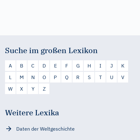
Suche im großen Lexikon
A
B
C
D
E
F
G
H
I
J
K
L
M
N
O
P
Q
R
S
T
U
V
W
X
Y
Z
Weitere Lexika
Daten der Weltgeschichte