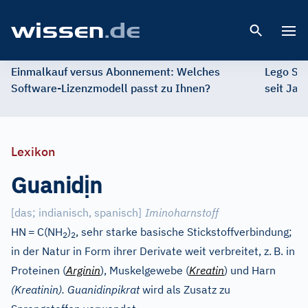
Open 
Einmalkauf versus Abonnement: Welches
Lego St
Software-Lizenzmodell passt zu Ihnen?
seit Jah
Lexikon
ị
Guanid
n
[
das; indianisch, spanisch
]
Iminoharnstoff
HN
=
C(NH
)
, sehr starke basische Stickstoffverbindung;
2
2
in der Natur in Form ihrer Derivate weit verbreitet, z.
B. in
Proteinen (
Arginin
), Muskelgewebe (
Kreatin
) und Harn
(Kreatinin). Guanidinpikrat
wird als Zusatz zu