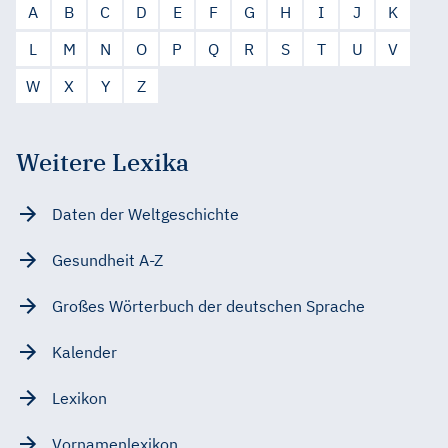
A
B
C
D
E
F
G
H
I
J
K
L
M
N
O
P
Q
R
S
T
U
V
W
X
Y
Z
Weitere Lexika
Daten der Weltgeschichte
Gesundheit A-Z
Großes Wörterbuch der deutschen Sprache
Kalender
Lexikon
Vornamenlexikon