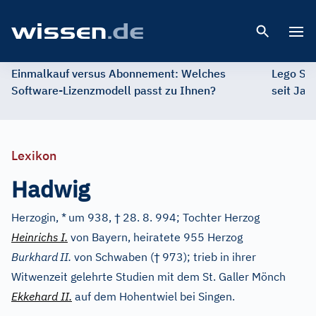
Open 
Einmalkauf versus Abonnement: Welches
Lego St
Software-Lizenzmodell passt zu Ihnen?
seit Jah
Lexikon
Hadwig
†
Herzogin, *
um 938,
28. 8. 994; Tochter Herzog
Heinrichs
I.
von Bayern, heiratete 955 Herzog
†
Burkhard
II.
von Schwaben (
973); trieb in ihrer
Witwenzeit gelehrte Studien mit dem St. Galler Mönch
Ekkehard II.
auf dem Hohentwiel bei Singen.