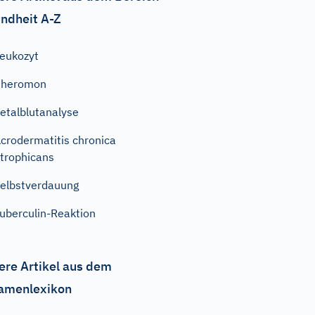
ndheit A-Z
eukozyt
Pheromon
etalblutanalyse
crodermatitis chronica
trophicans
elbstverdauung
uberculin-Reaktion
ere Artikel aus dem
amenlexikon