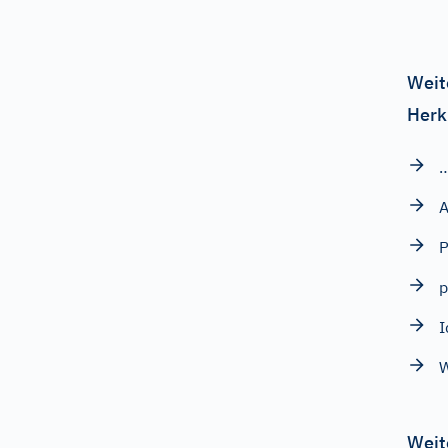
Weit
Herk
A
P
p
Weit