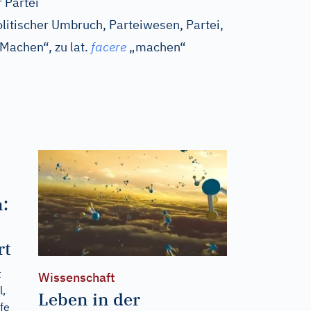
 Partei
litischer Umbruch, Parteiwesen, Partei,
, Machen“, zu
lat.
facere
„machen“
:
rt
t
Wissenschaft
l,
Leben in der
fe