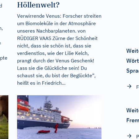
Höllenwelt?
d
Verwirrende Venus: Forscher streiten
um Biomoleküle in der Atmosphäre
n,
unseres Nachbarplaneten. von
RÜDIGER VAAS Zürne der Schönheit
e
nicht, dass sie schön ist, dass sie
Weit
verdienstlos, wie der Lilie Kelch,
epte
Wört
prangt durch der Venus Geschenk!
Lass sie die Glückliche sein! Du
Spra
schaust sie, du bist der Beglückte“,
heißt es in Friedrich...
F
Weit
Frem
P