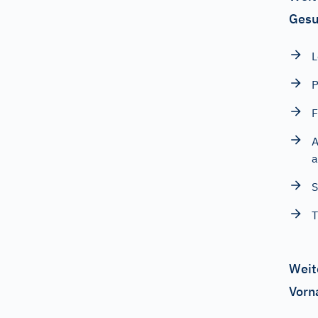
Gesu
L
F
A
a
S
T
Weit
Vorn