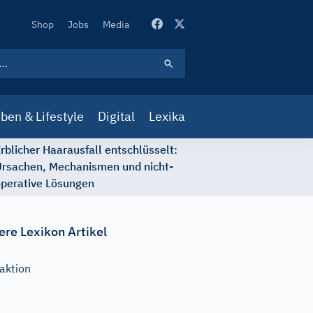
Secondary
Shop
Jobs
Media
Navigation
ben & Lifestyle
Digital
Lexika
rblicher Haarausfall entschlüsselt:
rsachen, Mechanismen und nicht-
perative Lösungen
ere Lexikon Artikel
aktion