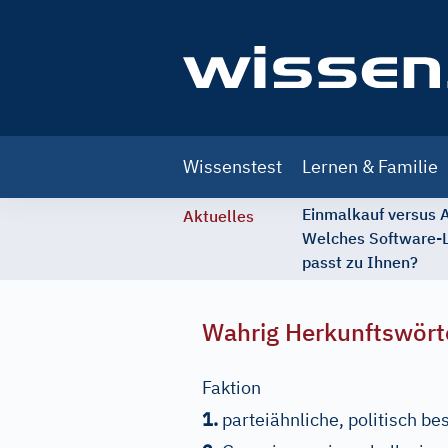
Main
Wissenstest
Lernen & Familie
navigation
Einmalkauf versus
Aktuelles
Welches Software-
passt zu Ihnen?
Wahrig Herkunftswört
Faktion
1.
parteiähnliche, politisch be