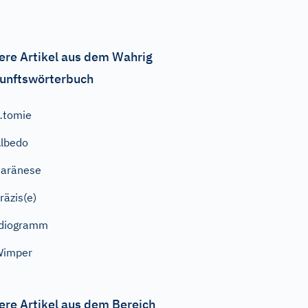
ere Artikel aus dem Wahrig
unftswörterbuch
…tomie
lbedo
aränese
räzis(e)
Idiogramm
Wimper
ere Artikel aus dem Bereich