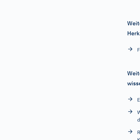
Weit
Herk
F
Weit
wiss
E
W
d
R
K