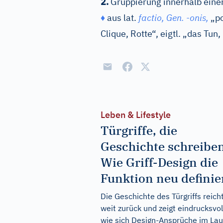
2.
Gruppierung innerhalb einer
♦
aus
lat.
factio,
Gen.
-
onis,
„po
Clique, Rotte“, eigtl. „das Tun
Leben & Lifestyle
Türgriffe, die
Geschichte schreiben
Wie Griff-Design die
Funktion neu definie
Die Geschichte des Türgriffs reich
weit zurück und zeigt eindrucksvol
wie sich Design-Ansprüche im Lau