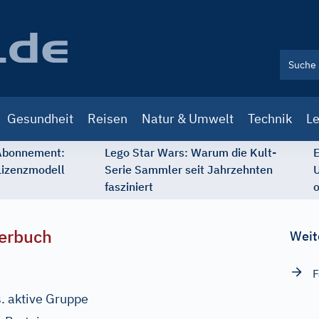
Gesundheit
Reisen
Natur & Umwelt
Technik
Le
 Abonnement:
Lego Star Wars: Warum die Kult-
E
Lizenzmodell
Serie Sammler seit Jahrzehnten
U
fasziniert
o
erbuch
Weit
F
s. aktive Gruppe