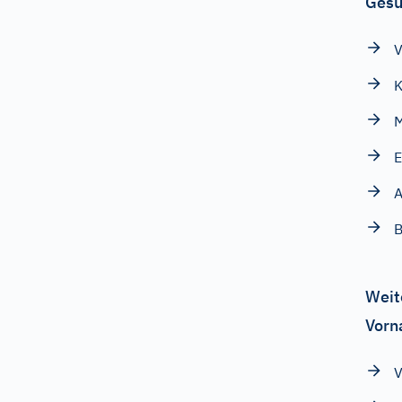
Gesu
V
K
M
E
A
B
Weit
Vorn
V