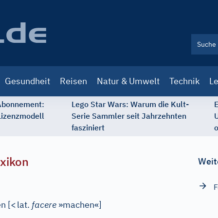
Gesundheit
Reisen
Natur & Umwelt
Technik
Le
 Abonnement:
Lego Star Wars: Warum die Kult-
E
Lizenzmodell
Serie Sammler seit Jahrzehnten
U
fasziniert
o
xikon
Weit
F
en
[
<
lat.
facere
»machen«
]