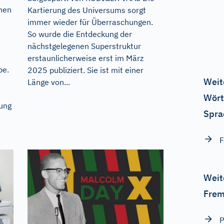
hen
Kartierung des Universums sorgt
immer wieder für Überraschungen.
So wurde die Entdeckung der
nächstgelegenen Superstruktur
erstaunlicherweise erst im März
be.
2025 publiziert. Sie ist mit einer
Weit
Länge von...
Wört
ung
Spra
F
Weit
Frem
P