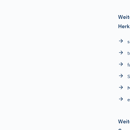
Weit
Herk
s
t
f
e
Weit