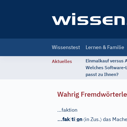
Main
Wissenstest
Lernen & Familie
navigation
Einmalkauf versus
Aktuelles
Welches Software-
passt zu Ihnen?
Wahrig Fremdwörterle
...faktion
…
〈
〉
fak
|
ti
|
o
n
in Zus.
das Mach