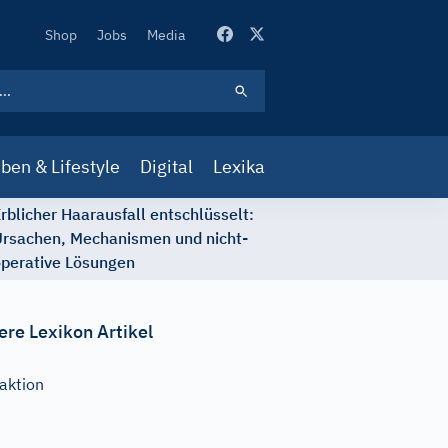
Secondary
Shop
Jobs
Media
Navigation
ben & Lifestyle
Digital
Lexika
rblicher Haarausfall entschlüsselt:
rsachen, Mechanismen und nicht-
perative Lösungen
ere Lexikon Artikel
aktion