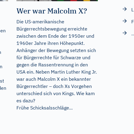
Wer war Malcolm X?
L
Die US-amerikanische
F
Bürgerrechtsbewegung erreichte
nen
…
zwischen dem Ende der 1950er und
1960er Jahre ihren Höhepunkt.
Anhänger der Bewegung setzten sich
n
für Bürgerrechte für Schwarze und
gegen die Rassentrennung in den
n
USA ein. Neben Martin Luther King Jr.
war auch Malcolm X ein bekannter
st
Bürgerrechtler – doch Xs Vorgehen
den
unterschied sich von Kings. Wie kam
es dazu?
Frühe Schicksalsschläge...