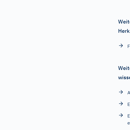
Weit
Herk
F
Weit
wiss
A
E
E
e