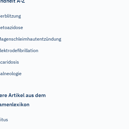
ndheit A-Z
erblitzung
etoazidose
agenschleimhautentzündung
lektrodefibrillation
caridosis
alneologie
ere Artikel aus dem
amenlexikon
itus