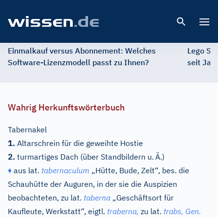
Open 
Einmalkauf versus Abonnement: Welches
Lego St
Software-Lizenzmodell passt zu Ihnen?
seit Jah
Wahrig Herkunftswörterbuch
Tabernakel
1.
Altarschrein für die geweihte Hostie
2.
turmartiges Dach (über Standbildern u.
Ä.)
♦
aus
lat.
tabernaculum
„Hütte, Bude, Zelt“, bes. die
Schauhütte der Auguren, in der sie die Auspizien
beobachteten, zu
lat.
taberna
„Geschäftsort für
Kaufleute, Werkstatt“, eigtl.
traberna,
zu
lat.
trabs,
Gen.