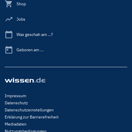
Shop
Jobs
Was geschah am ...?
Geboren am ...
Footer
Impressum
Menu
Datenschutz
Legal
Datenschutzeinstellungen
Erklärung zur Barrierefreiheit
Mediadaten
Nutzungsbedingungen