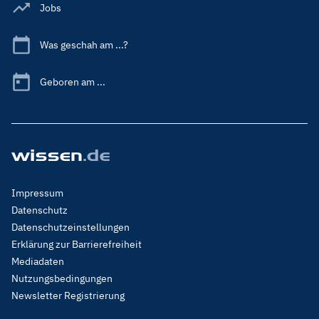
Jobs
Was geschah am ...?
Geboren am ...
Footer
Impressum
Menu
Datenschutz
Legal
Datenschutzeinstellungen
Erklärung zur Barrierefreiheit
Mediadaten
Nutzungsbedingungen
Newsletter Registrierung