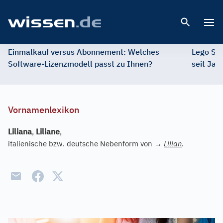
Open 
Einmalkauf versus Abonnement: Welches
Lego St
Software-Lizenzmodell passt zu Ihnen?
seit Jah
Vornamenlexikon
Liliana
,
Liliane
,
italienische bzw. deutsche Nebenform von
→
Lilian
.