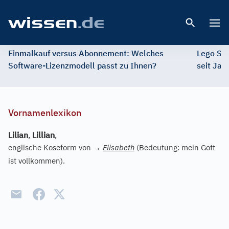
Open 
Einmalkauf versus Abonnement: Welches
Lego St
Software-Lizenzmodell passt zu Ihnen?
seit Jah
Vornamenlexikon
Lilian
,
Lillian
,
englische Koseform von
→
Elisabeth
(Bedeutung: mein Gott
ist vollkommen).