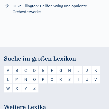
Duke Ellington: Heißer Swing und opulente
Orchesterwerke
Suche im großen Lexikon
A
B
C
D
E
F
G
H
I
J
K
L
M
N
O
P
Q
R
S
T
U
V
W
X
Y
Z
Weitere Lexika