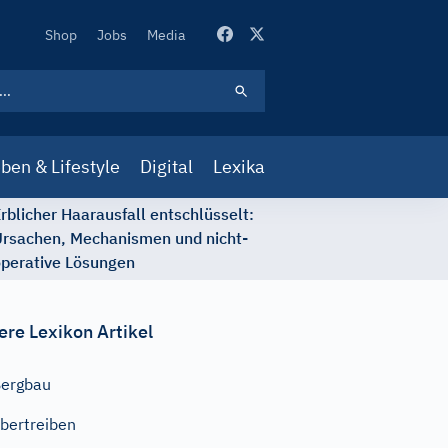
Secondary
Shop
Jobs
Media
Navigation
ben & Lifestyle
Digital
Lexika
rblicher Haarausfall entschlüsselt:
rsachen, Mechanismen und nicht-
perative Lösungen
ere Lexikon Artikel
ergbau
bertreiben