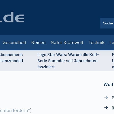
Gesundheit
Reisen
Natur & Umwelt
Technik
Le
 Abonnement:
Lego Star Wars: Warum die Kult-
E
Lizenzmodell
Serie Sammler seit Jahrzehnten
U
fasziniert
o
Weit
B
ü
 unten fördern“
]