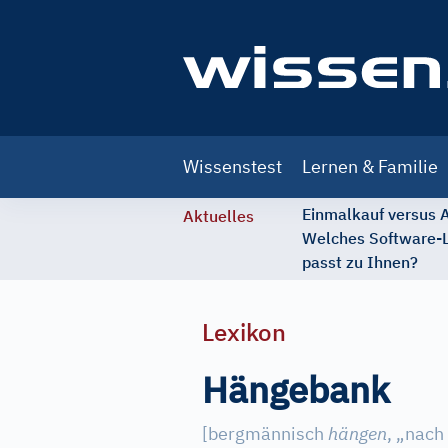
Main
Wissenstest
Lernen & Familie
navigation
Einmalkauf versus
Aktuelles
Welches Software-
passt zu Ihnen?
Lexikon
Hängebank
[
bergmännisch
hängen
, „nach