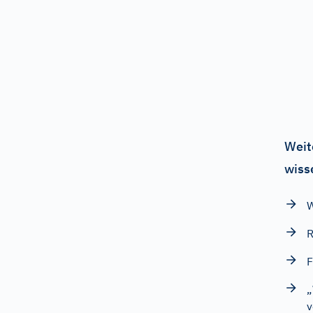
Weit
wiss
W
R
F
„
v