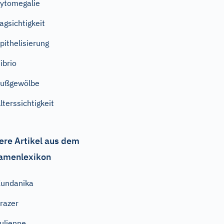
ytomegalie
agsichtigkeit
pithelisierung
ibrio
Fußgewölbe
lterssichtigkeit
ere Artikel aus dem
amenlexikon
undanika
razer
ulienne