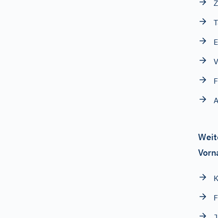
Z
T
E
V
A
Weit
Vorn
K
F
J