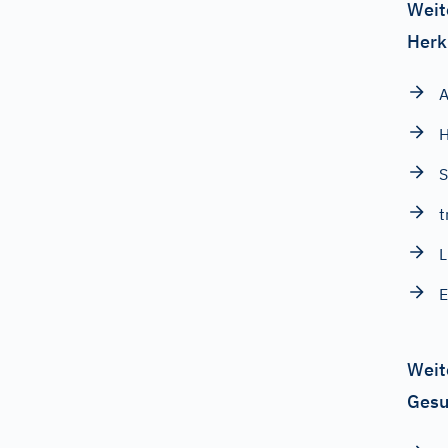
Weit
Herk
A
H
S
t
L
Weit
Gesu