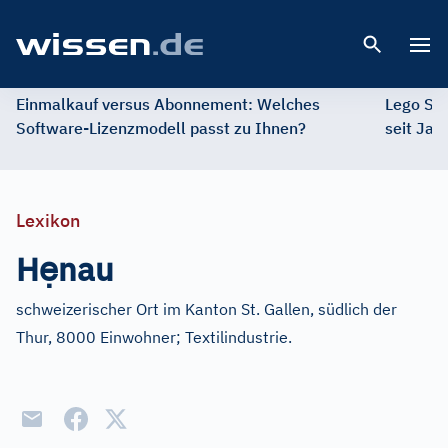
Open 
Einmalkauf versus Abonnement: Welches
Lego St
Software-Lizenzmodell passt zu Ihnen?
seit Jah
Lexikon
ẹ
H
nau
schweizerischer Ort im Kanton St. Gallen, südlich der
Thur, 8000 Einwohner; Textilindustrie.