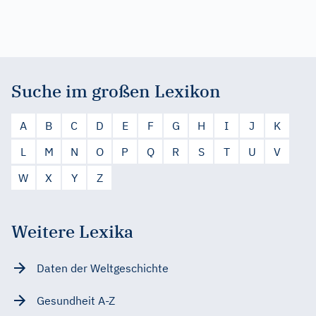
Suche im großen Lexikon
A
B
C
D
E
F
G
H
I
J
K
L
M
N
O
P
Q
R
S
T
U
V
W
X
Y
Z
Weitere Lexika
Daten der Weltgeschichte
Gesundheit A-Z