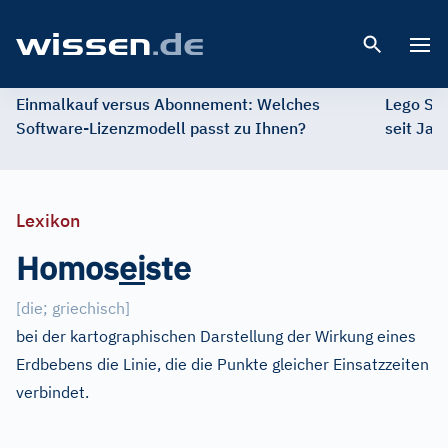
Open 
Einmalkauf versus Abonnement: Welches
Lego St
Software-Lizenzmodell passt zu Ihnen?
seit Jah
Lexikon
Homos
e
i
ste
[
die; griechisch
]
bei der kartographischen Darstellung der Wirkung eines
Erdbebens die Linie, die die Punkte gleicher Einsatzzeiten
verbindet.