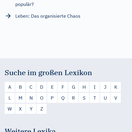
populär?
Leben: Das organisierte Chaos
Suche im großen Lexikon
A
B
C
D
E
F
G
H
I
J
K
L
M
N
O
P
Q
R
S
T
U
V
W
X
Y
Z
Weitere Lexika