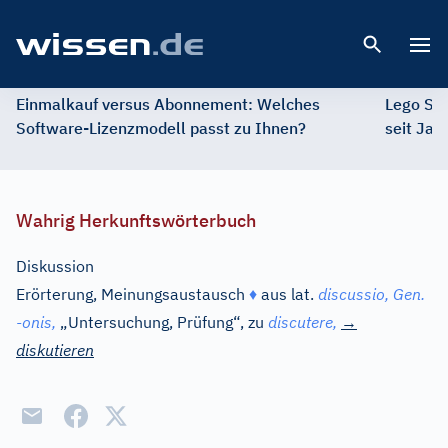
Open 
Einmalkauf versus Abonnement: Welches
Lego St
Software-Lizenzmodell passt zu Ihnen?
seit Jah
Wahrig Herkunftswörterbuch
Diskussion
Erörterung, Meinungsaustausch
♦
aus
lat.
discussio,
Gen.
-
onis,
„Untersuchung, Prüfung“, zu
discutere,
→
diskutieren