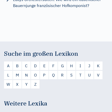
Bauernjunge französischer Hofkomponist?
Suche im großen Lexikon
A
B
C
D
E
F
G
H
I
J
K
L
M
N
O
P
Q
R
S
T
U
V
W
X
Y
Z
Weitere Lexika