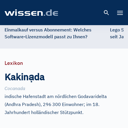
Open 
Einmalkauf versus Abonnement: Welches
Lego St
Software-Lizenzmodell passt zu Ihnen?
seit Jah
Lexikon
ạ
Kakin
da
Cocanada
indische Hafenstadt am nördlichen Godavaridelta
(Andhra Pradesh), 296
300 Einwohner; im 18.
Jahrhundert holländischer Stützpunkt.