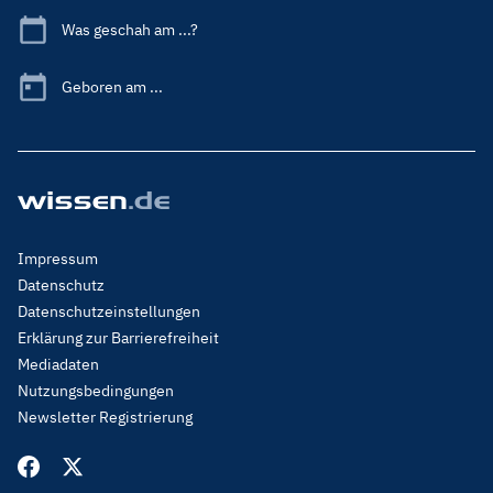
Was geschah am ...?
Geboren am ...
Footer
Impressum
Menu
Datenschutz
Legal
Datenschutzeinstellungen
Erklärung zur Barrierefreiheit
Mediadaten
Nutzungsbedingungen
Newsletter Registrierung