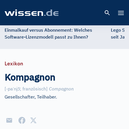
Open 
Einmalkauf versus Abonnement: Welches
Lego St
Software-Lizenzmodell passt zu Ihnen?
seit Jah
Lexikon
Kompagnon
ˈ
ɔ̃
[
-pa
nj
; französisch
]
Compagnon
Gesellschafter, Teilhaber.