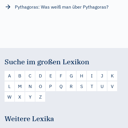
Pythagoras: Was weiß man über Pythagoras?
Suche im großen Lexikon
A
B
C
D
E
F
G
H
I
J
K
L
M
N
O
P
Q
R
S
T
U
V
W
X
Y
Z
Weitere Lexika