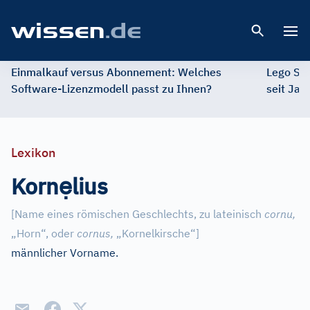
Open 
Einmalkauf versus Abonnement: Welches
Lego St
Software-Lizenzmodell passt zu Ihnen?
seit Jah
Lexikon
ẹ
Korn
lius
[
Name eines römischen Geschlechts, zu lateinisch
cornu,
„Horn“, oder
cornus,
„Kornelkirsche“
]
männlicher Vorname.