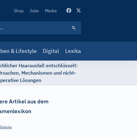
Secondary
Shop
Jobs
Media
Navigation
ben & Lifestyle
Digital
Lexika
rblicher Haarausfall entschlüsselt:
rsachen, Mechanismen und nicht-
perative Lösungen
ere Artikel aus dem
amenlexikon
loisio