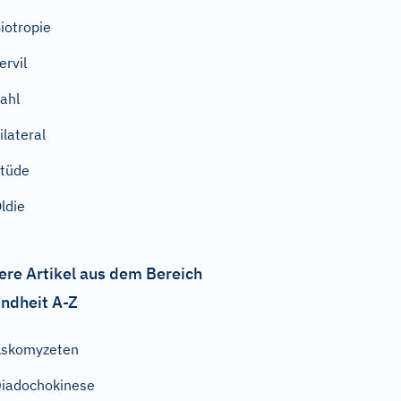
iotropie
ervil
ahl
ilateral
tüde
ldie
ere Artikel aus dem Bereich
ndheit A-Z
Askomyzeten
iadochokinese