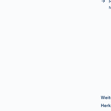
M
N
Weit
Herk