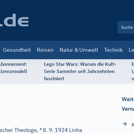
Gesundheit
Reisen
Natur & Umwelt
Technik
Le
 Abonnement:
Lego Star Wars: Warum die Kult-
E
Lizenzmodell
Serie Sammler seit Jahrzehnten
U
fasziniert
o
Weit
Vorn
A
ischer Theologe, *
8. 9. 1924 Linha