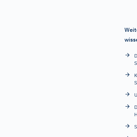
Weit
wiss
D
K
S
U
D
S