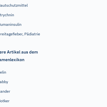
autschutzmittel
trychnin
umaninsulin
reitagefieber, Pädiatrie
ere Artikel aus dem
amenlexikon
elin
abby
ander
otker