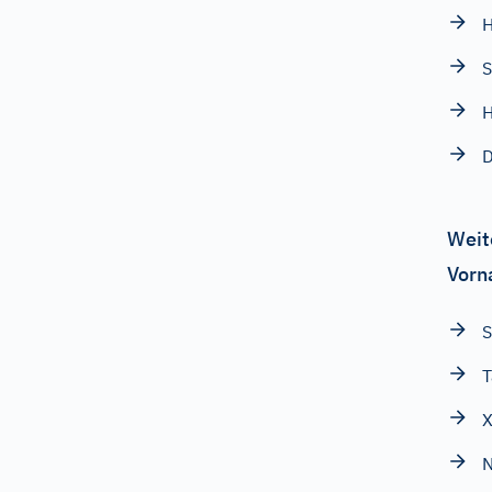
H
S
H
D
Weit
Vorn
S
T
X
N