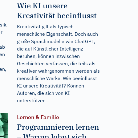
Wie KI unsere
Kreativität beeinflusst
sik.
Kreativität gilt als typisch
er
menschliche Eigenschaft. Doch auch
große Sprachmodelle wie ChatGPT,
 ab
die auf Künstlicher Intelligenz
len
beruhen, können inzwischen
Geschichten verfassen, die teils als
en,
kreativer wahrgenommen werden als
menschliche Werke. Wie beeinflusst
KI unsere Kreativität? Können
Autoren, die sich von KI
unterstützen...
Lernen & Familie
Programmieren lernen
– Warum lohnt sich