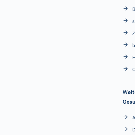
B
s
Z
b
E
O
Weit
Gesu
D