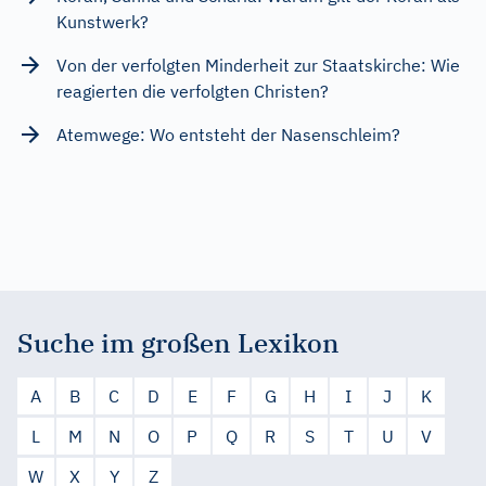
Kunstwerk?
Von der verfolgten Minderheit zur Staatskirche: Wie
reagierten die verfolgten Christen?
Atemwege: Wo entsteht der Nasenschleim?
Suche im großen Lexikon
A
B
C
D
E
F
G
H
I
J
K
L
M
N
O
P
Q
R
S
T
U
V
W
X
Y
Z