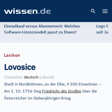
Open 
Einmalkauf versus Abonnement: Welches
Lego St
Software-Lizenzmodell passt zu Ihnen?
seit Jah
Lexikon
Lovosice
ˈ
ɔ
ɔ
ɛ
[
l
v
sits
]
deutsch
Lobositz
–
Stadt in Nordböhmen, an der Elbe, 9
300 Einwohner.
Am 1. 10. 1756 Sieg
Friedrichs des Großen
über die
Österreicher im Siebenjährigen Krieg.