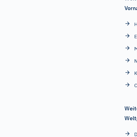
Vorn
H
E
M
N
K
C
Weit
Welt
D