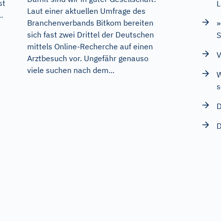
st
L
Laut einer aktuellen Umfrage des
.
Branchenverbands Bitkom bereiten
»
sich fast zwei Drittel der Deutschen
mittels Online-Recherche auf einen
V
Arztbesuch vor. Ungefähr genauso
viele suchen nach dem...
W
s
D
D