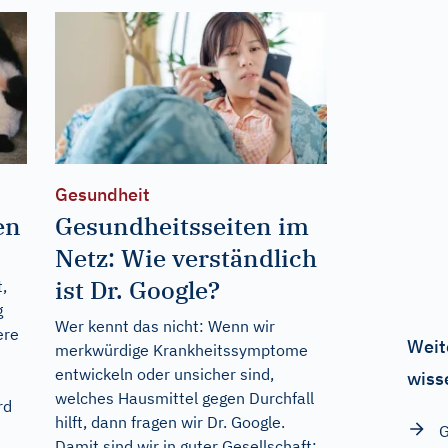
Gesundheit
en
Gesundheitsseiten im
Netz: Wie verständlich
ist Dr. Google?
,
g
Wer kennt das nicht: Wenn wir
ere
Weit
merkwürdige Krankheitssymptome
entwickeln oder unsicher sind,
wiss
welches Hausmittel gegen Durchfall
rd
hilft, dann fragen wir Dr. Google.
G
Damit sind wir in guter Gesellschaft: