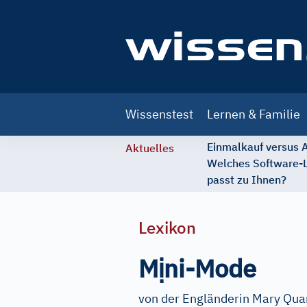
Main
Wissenstest
Lernen & Familie
navigation
Einmalkauf versus
Aktuelles
Welches Software-
passt zu Ihnen?
Lexikon
ị
M
ni-Mode
von der Engländerin Mary Quan