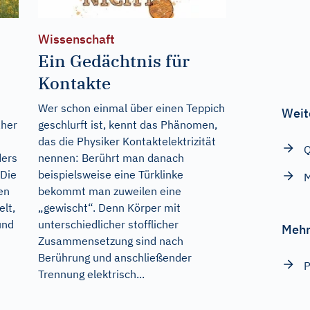
Wissenschaft
Ein Gedächtnis für
Kontakte
Wer schon einmal über einen Teppich
Weit
aher
geschlurft ist, kennt das Phänomen,
das die Physiker Kontaktelektrizität
Q
ders
nennen: Berührt man danach
 Die
beispielsweise eine Türklinke
M
en
bekommt man zuweilen eine
lt,
„gewischt“. Denn Körper mit
und
unterschiedlicher stofflicher
Mehr
Zusammensetzung sind nach
Berührung und anschließender
P
Trennung elektrisch...