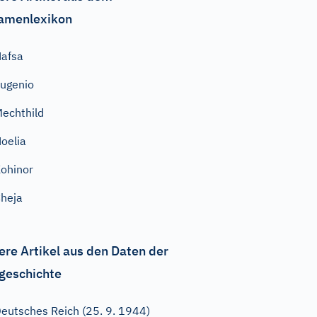
amenlexikon
afsa
ugenio
echthild
oelia
ohinor
heja
ere Artikel aus den Daten der
geschichte
eutsches Reich (25. 9. 1944)