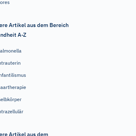
ores
ere Artikel aus dem Bereich
ndheit A-Z
almonella
ntrauterin
nfantilismus
aartherapie
elbkörper
ntrazellulär
ere Artikel aus dem