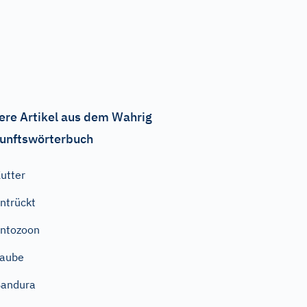
ere Artikel aus dem Wahrig
unftswörterbuch
utter
ntrückt
ntozoon
Taube
Bandura