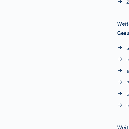
Z
Weit
Gesu
S
i
I
P
G
i
Weit