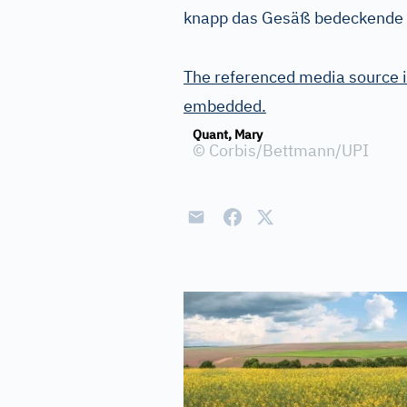
knapp das Gesäß bedeckende o
The referenced media source i
embedded.
Quant, Mary
©
Corbis/Bettmann/UPI