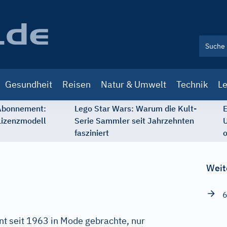
Gesundheit
Reisen
Natur & Umwelt
Technik
Le
 Abonnement:
Lego Star Wars: Warum die Kult-
E
Lizenzmodell
Serie Sammler seit Jahrzehnten
U
fasziniert
o
Weit
6
t seit 1963 in Mode gebrachte, nur