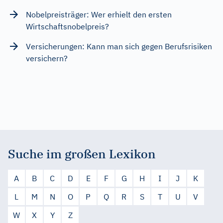
Nobelpreisträger: Wer erhielt den ersten
Wirtschaftsnobelpreis?
Versicherungen: Kann man sich gegen Berufsrisiken
versichern?
Suche im großen Lexikon
A
B
C
D
E
F
G
H
I
J
K
L
M
N
O
P
Q
R
S
T
U
V
W
X
Y
Z