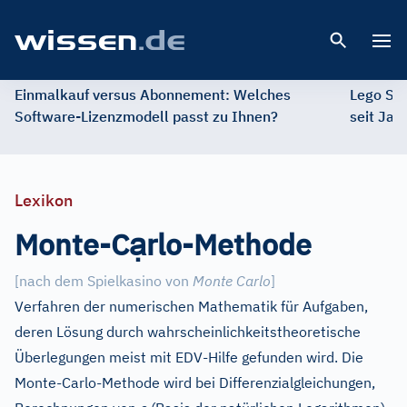
Open 
Einmalkauf versus Abonnement: Welches
Lego St
Software-Lizenzmodell passt zu Ihnen?
seit Jah
Lexikon
ạ
Monte-C
rlo-Methode
[
nach dem Spielkasino von
Monte Carlo
]
Verfahren der numerischen Mathematik für Aufgaben,
deren Lösung durch wahrscheinlichkeitstheoretische
Überlegungen meist mit EDV-Hilfe gefunden wird. Die
Monte-Carlo-Methode wird bei Differenzialgleichungen,