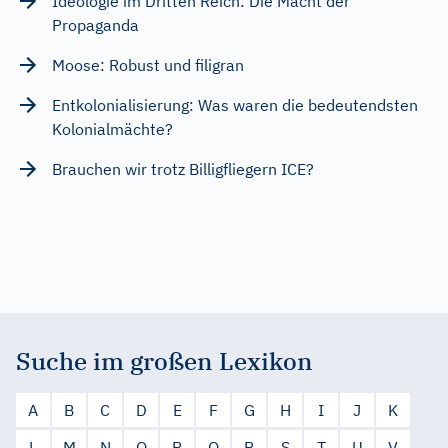
Ideologie im Dritten Reich: Die Macht der
Propaganda
Moose: Robust und filigran
Entkolonialisierung: Was waren die bedeutendsten
Kolonialmächte?
Brauchen wir trotz Billigfliegern ICE?
Suche im großen Lexikon
A
B
C
D
E
F
G
H
I
J
K
L
M
N
O
P
Q
R
S
T
U
V