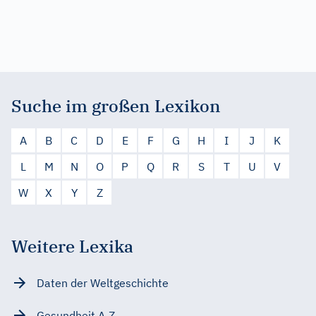
Suche im großen Lexikon
A
B
C
D
E
F
G
H
I
J
K
L
M
N
O
P
Q
R
S
T
U
V
W
X
Y
Z
Weitere Lexika
Daten der Weltgeschichte
Gesundheit A-Z