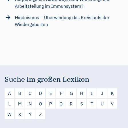
Arbeitsteilung im Immunsystem?
Hinduismus – Überwindung des Kreislaufs der
Wiedergeburten
Suche im großen Lexikon
A
B
C
D
E
F
G
H
I
J
K
L
M
N
O
P
Q
R
S
T
U
V
W
X
Y
Z