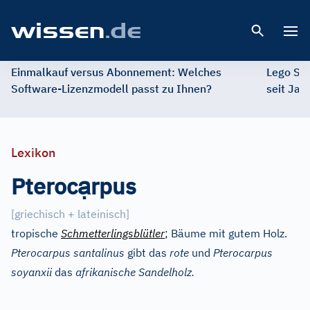
Open 
Einmalkauf versus Abonnement: Welches
Lego St
Software-Lizenzmodell passt zu Ihnen?
seit Jah
Lexikon
ạ
Pteroc
rpus
[
griechisch + lateinisch
]
tropische
Schmetterlingsblütler
; Bäume mit gutem Holz.
Pterocarpus santalinus
gibt das
rote
und
Pterocarpus
soyanxii
das
afrikanische Sandelholz.