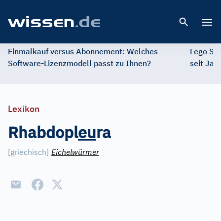
Open 
Einmalkauf versus Abonnement: Welches
Lego St
Software-Lizenzmodell passt zu Ihnen?
seit Jah
Lexikon
Rhabdopl
e
u
ra
[
griechisch
]
Eichelwürmer