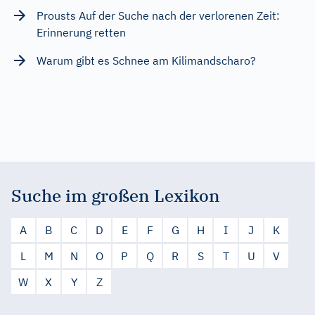
Prousts Auf der Suche nach der verlorenen Zeit:
Erinnerung retten
Warum gibt es Schnee am Kilimandscharo?
Suche im großen Lexikon
A
B
C
D
E
F
G
H
I
J
K
L
M
N
O
P
Q
R
S
T
U
V
W
X
Y
Z