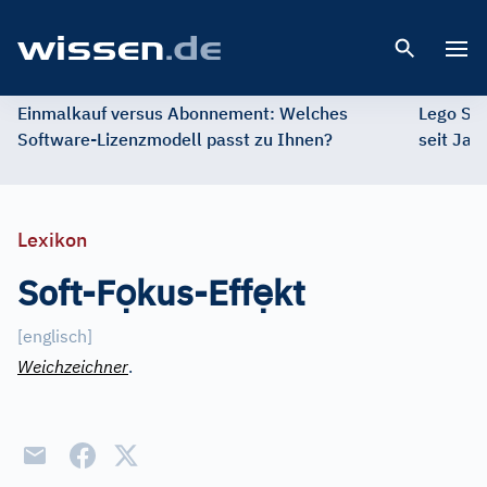
Open 
Einmalkauf versus Abonnement: Welches
Lego St
Software-Lizenzmodell passt zu Ihnen?
seit Jah
Lexikon
ọ
ẹ
Soft-F
kus-Eff
kt
[
englisch
]
Weichzeichner
.