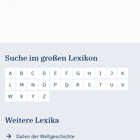
Suche im großen Lexikon
A
B
C
D
E
F
G
H
I
J
K
L
M
N
O
P
Q
R
S
T
U
V
W
X
Y
Z
Weitere Lexika
Daten der Weltgeschichte