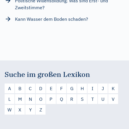
Politische Willensbildung: Was sind Erst- und
Zweitstimme?
Kann Wasser dem Boden schaden?
Suche im großen Lexikon
A
B
C
D
E
F
G
H
I
J
K
L
M
N
O
P
Q
R
S
T
U
V
W
X
Y
Z