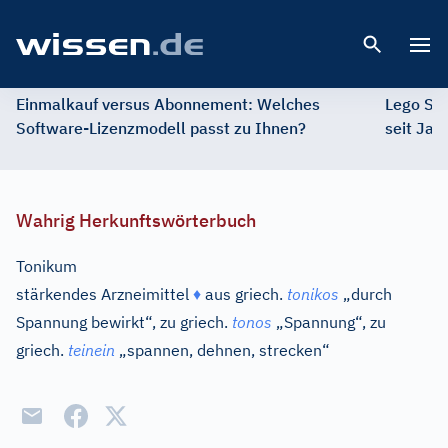
Open 
Einmalkauf versus Abonnement: Welches
Lego St
Software-Lizenzmodell passt zu Ihnen?
seit Jah
Wahrig Herkunftswörterbuch
Tonikum
stärkendes Arzneimittel
♦
aus
griech.
tonikos
„durch
Spannung bewirkt“, zu
griech.
tonos
„Spannung“, zu
griech.
teinein
„spannen, dehnen, strecken“