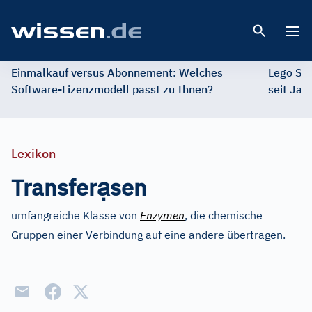
Open 
Einmalkauf versus Abonnement: Welches
Lego St
Software-Lizenzmodell passt zu Ihnen?
seit Jah
Lexikon
ạ
Transfer
sen
umfangreiche Klasse von
Enzymen
, die chemische
Gruppen einer Verbindung auf eine andere übertragen.