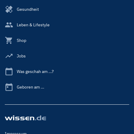
Gesundheit
Leben & Lifestyle
Shop
Jobs
Was geschah am ...?
Geboren am ...
Footer
Impressum