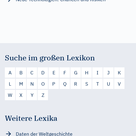
Suche im großen Lexikon
A
B
C
D
E
F
G
H
I
J
K
L
M
N
O
P
Q
R
S
T
U
V
W
X
Y
Z
Weitere Lexika
Daten der Weltgeschichte