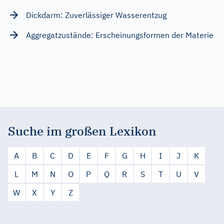
Dickdarm: Zuverlässiger Wasserentzug
Aggregatzustände: Erscheinungsformen der Materie
Suche im großen Lexikon
A
B
C
D
E
F
G
H
I
J
K
L
M
N
O
P
Q
R
S
T
U
V
W
X
Y
Z