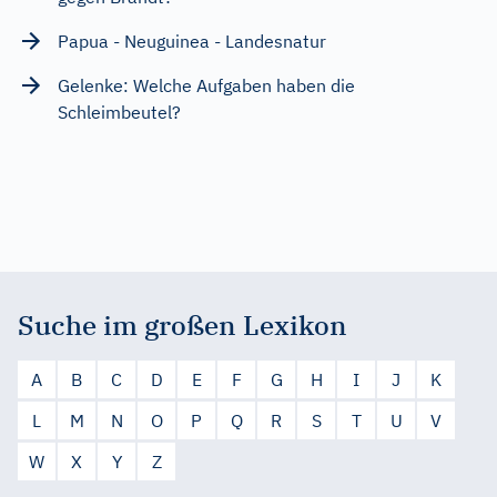
Papua - Neuguinea - Landesnatur
Gelenke: Welche Aufgaben haben die
Schleimbeutel?
Suche im großen Lexikon
A
B
C
D
E
F
G
H
I
J
K
L
M
N
O
P
Q
R
S
T
U
V
W
X
Y
Z