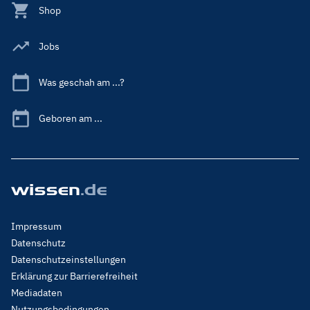
Shop
Jobs
Was geschah am ...?
Geboren am ...
Footer
Impressum
Menu
Datenschutz
Legal
Datenschutzeinstellungen
Erklärung zur Barrierefreiheit
Mediadaten
Nutzungsbedingungen