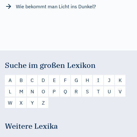
Wie bekommt man Licht ins Dunkel?
Suche im großen Lexikon
A
B
C
D
E
F
G
H
I
J
K
L
M
N
O
P
Q
R
S
T
U
V
W
X
Y
Z
Weitere Lexika