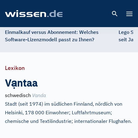
Open 
Einmalkauf versus Abonnement: Welches
Lego St
Software-Lizenzmodell passt zu Ihnen?
seit Jah
Lexikon
ạ
V
ntaa
schwedisch
Vanda
Stadt (seit 1974) im südlichen Finnland, nördlich von
Helsinki, 178
000 Einwohner; Luftfahrtmuseum;
chemische und Textilindustrie; internationaler Flughafen.