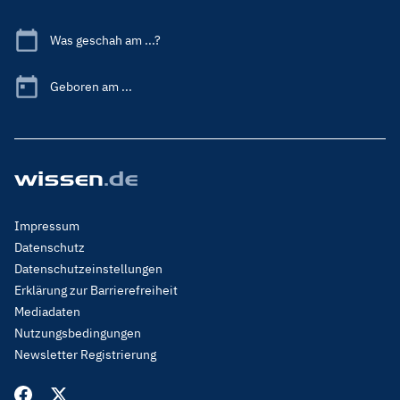
Was geschah am ...?
Geboren am ...
Footer
Impressum
Menu
Datenschutz
Legal
Datenschutzeinstellungen
Erklärung zur Barrierefreiheit
Mediadaten
Nutzungsbedingungen
Newsletter Registrierung