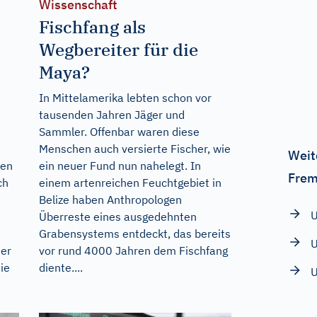
Wissenschaft
Fischfang als
Wegbereiter für die
Maya?
In Mittelamerika lebten schon vor
tausenden Jahren Jäger und
Sammler. Offenbar waren diese
Menschen auch versierte Fischer, wie
Weit
nen
ein neuer Fund nun nahelegt. In
Frem
ch
einem artenreichen Feuchtgebiet in
Belize haben Anthropologen
U
Überreste eines ausgedehnten
Grabensystems entdeckt, das bereits
U
der
vor rund 4000 Jahren dem Fischfang
ie
diente....
U