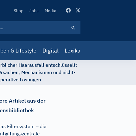
Secondary
Shop
Jobs
Media
Navigation
ben & Lifestyle
Digital
Lexika
rblicher Haarausfall entschlüsselt:
rsachen, Mechanismen und nicht-
perative Lösungen
ere Artikel aus der
ensbibliothek
as Filtersystem – die
ntgiftungszentrale