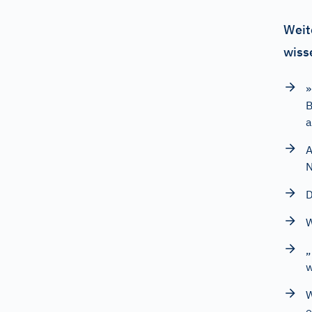
Weit
wiss
»
B
a
A
N
D
W
„
w
W
e