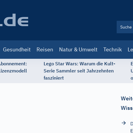
Gesundheit
Reisen
Natur & Umwelt
Technik
Le
 Abonnement:
Lego Star Wars: Warum die Kult-
E
Lizenzmodell
Serie Sammler seit Jahrzehnten
U
fasziniert
o
Weit
Wiss
D
E