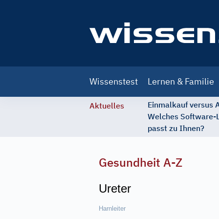
Main
Wissenstest
Lernen & Familie
navigation
Einmalkauf versus
Aktuelles
Welches Software-
passt zu Ihnen?
Gesundheit A-Z
Ureter
Harnleiter