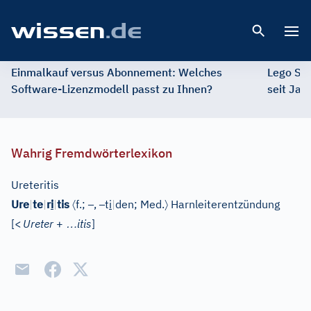
Open 
Einmalkauf versus Abonnement: Welches
Lego St
Software-Lizenzmodell passt zu Ihnen?
seit Jah
Wahrig Fremdwörterlexikon
Ureteritis
〈
–
–
〉
Ure
|
te
|
r
i
|
tis
f.;
,
t
i
|
den;
Med.
Harnleiterentzündung
…
[
<
Ureter
+
itis
]