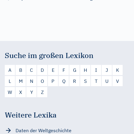
Suche im großen Lexikon
A
B
C
D
E
F
G
H
I
J
K
L
M
N
O
P
Q
R
S
T
U
V
W
X
Y
Z
Weitere Lexika
Daten der Weltgeschichte