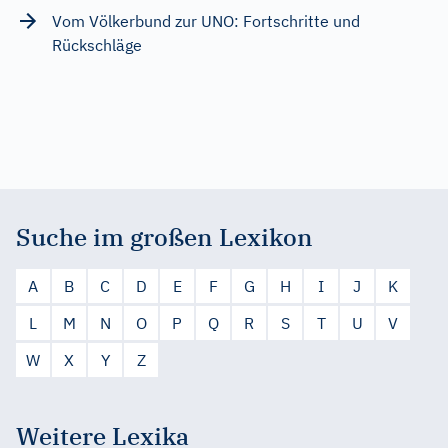
Vom Völkerbund zur UNO: Fortschritte und
Rückschläge
Suche im großen Lexikon
A
B
C
D
E
F
G
H
I
J
K
L
M
N
O
P
Q
R
S
T
U
V
W
X
Y
Z
Weitere Lexika