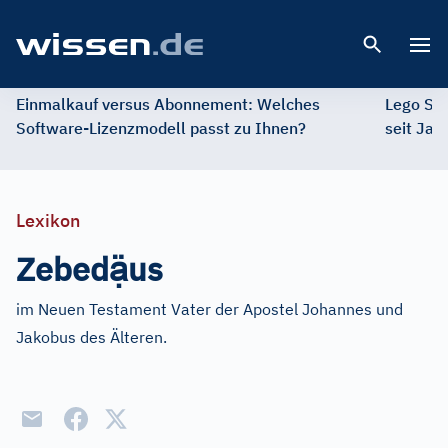
Open 
Einmalkauf versus Abonnement: Welches
Lego St
Software-Lizenzmodell passt zu Ihnen?
seit Jah
Lexikon
ạ̈
Zebed
us
im Neuen Testament Vater der Apostel Johannes und
Jakobus des Älteren.