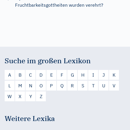
Fruchtbarkeitsgottheiten wurden verehrt?
Suche im großen Lexikon
A
B
C
D
E
F
G
H
I
J
K
L
M
N
O
P
Q
R
S
T
U
V
W
X
Y
Z
Weitere Lexika