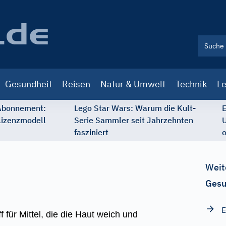
Gesundheit
Reisen
Natur & Umwelt
Technik
Le
 Abonnement:
Lego Star Wars: Warum die Kult-
E
Lizenzmodell
Serie Sammler seit Jahrzehnten
U
fasziniert
o
Weit
Gesu
E
für Mittel, die die Haut weich und