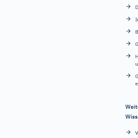
D
I
B
G
H
u
G
e
Weit
Wiss
V