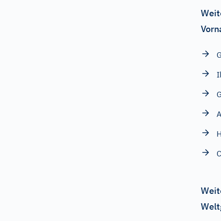
Weit
Vorn
G
I
A
H
C
Weit
Welt