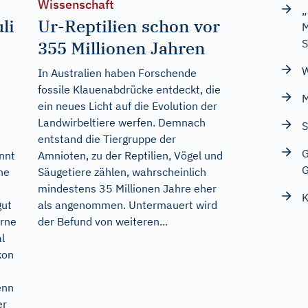
Wissenschaft
„
li
Ur-Reptilien schon vor
M
S
355 Millionen Jahren
W
In Australien haben Forschende
fossile Klauenabdrücke entdeckt, die
M
ein neues Licht auf die Evolution der
Landwirbeltiere werfen. Demnach
S
entstand die Tiergruppe der
G
nnt
Amnioten, zu der Reptilien, Vögel und
G
ne
Säugetiere zählen, wahrscheinlich
mindestens 35 Millionen Jahre eher
K
gut
als angenommen. Untermauert wird
erne
der Befund von weiteren...
l
kon
enn
er