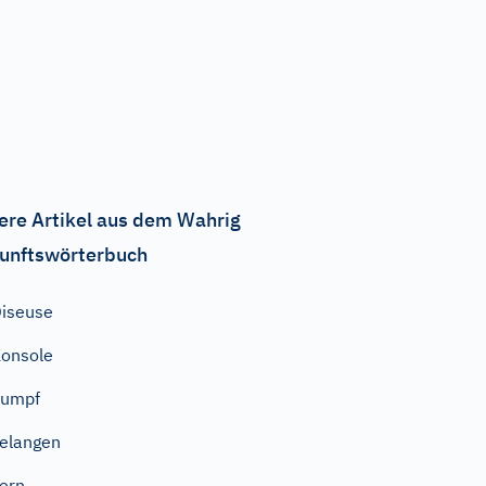
ere Artikel aus dem Wahrig
unftswörterbuch
iseuse
onsole
dumpf
elangen
ern