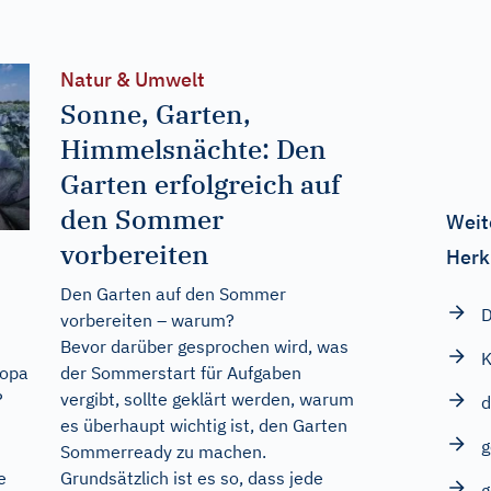
Natur & Umwelt
Sonne, Garten,
Himmelsnächte: Den
Garten erfolgreich auf
den Sommer
Weit
vorbereiten
Herk
Den Garten auf den Sommer
D
vorbereiten – warum?
Bevor darüber gesprochen wird, was
K
der Sommerstart für Aufgaben
ropa
vergibt, sollte geklärt werden, warum
?
es überhaupt wichtig ist, den Garten
g
Sommerready zu machen.
Grundsätzlich ist es so, dass jede
e
g