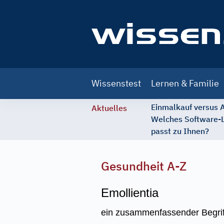
Main
Wissenstest
Lernen & Familie
navigation
Einmalkauf versus
Aktuelles
Welches Software-
passt zu Ihnen?
Gesundheit A-Z
Emollientia
ein zusammenfassender Begriff 