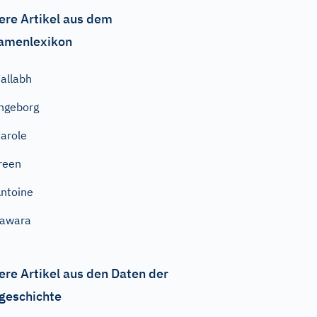
ere Artikel aus dem
amenlexikon
allabh
ngeborg
arole
reen
ntoine
Jawara
ere Artikel aus den Daten der
geschichte