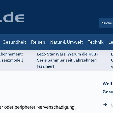
Gesundheit
Reisen
Natur & Umwelt
Technik
Le
 Abonnement:
Lego Star Wars: Warum die Kult-
E
Lizenzmodell
Serie Sammler seit Jahrzehnten
U
fasziniert
o
Weit
Gesu
G
er oder peripherer Nervenschädigung,