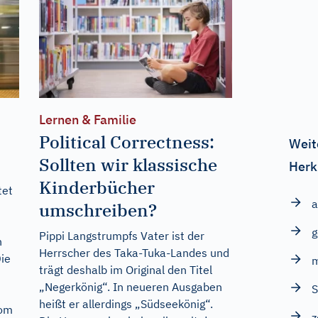
Lernen & Familie
Political Correctness:
Weit
Sollten wir klassische
Herk
Kinderbücher
tet
a
umschreiben?
g
Pippi Langstrumpfs Vater ist der
n
Herrscher des Taka-Tuka-Landes und
ie
m
trägt deshalb im Original den Titel
„Negerkönig“. In neueren Ausgaben
S
heißt er allerdings „Südseekönig“.
vom
z