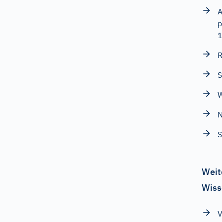
A
p
R
S
W
N
S
Weit
Wiss
V