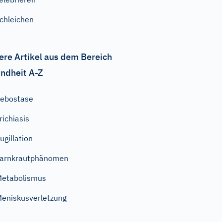
chleichen
ere Artikel aus dem Bereich
ndheit A-Z
ebostase
richiasis
ugillation
arnkrautphänomen
etabolismus
eniskusverletzung