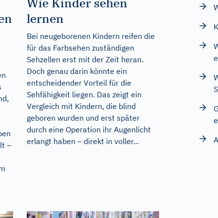
Wie Kinder sehen
W
en
lernen
K
Bei neugeborenen Kindern reifen die
W
für das Farbsehen zuständigen
e
Sehzellen erst mit der Zeit heran.
Doch genau darin könnte ein
en
W
entscheidender Vorteil für die
s
S
Sehfähigkeit liegen. Das zeigt ein
nd,
Vergleich mit Kindern, die blind
G
geboren wurden und erst später
e
durch eine Operation ihr Augenlicht
ben
A
erlangt haben – direkt in voller...
lt –
em