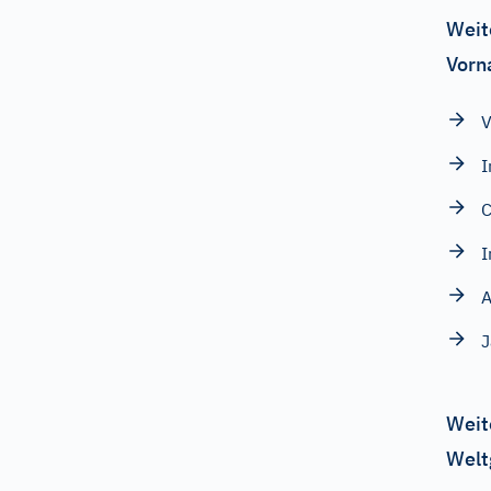
Weit
Vorn
V
I
C
I
A
Weit
Welt