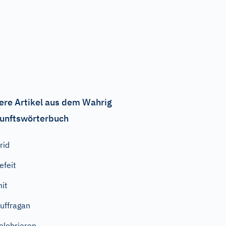
ere Artikel aus dem Wahrig
unftswörterbuch
rid
efeit
it
uffragan
elebrieren