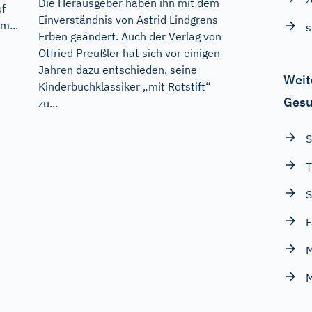
Die Herausgeber haben ihn mit dem
of
Einverständnis von Astrid Lindgrens
m...
s
Erben geändert. Auch der Verlag von
Otfried Preußler hat sich vor einigen
Jahren dazu entschieden, seine
Weit
Kinderbuchklassiker „mit Rotstift“
Gesu
zu...
S
T
S
F
M
M