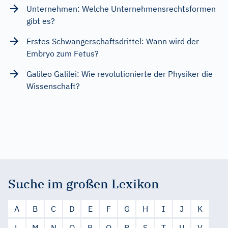
Unternehmen: Welche Unternehmensrechtsformen
gibt es?
Erstes Schwangerschaftsdrittel: Wann wird der
Embryo zum Fetus?
Galileo Galilei: Wie revolutionierte der Physiker die
Wissenschaft?
Suche im großen Lexikon
A
B
C
D
E
F
G
H
I
J
K
L
M
N
O
P
Q
R
S
T
U
V