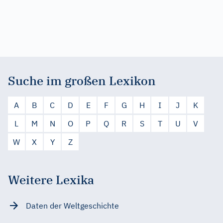
Suche im großen Lexikon
A
B
C
D
E
F
G
H
I
J
K
L
M
N
O
P
Q
R
S
T
U
V
W
X
Y
Z
Weitere Lexika
Daten der Weltgeschichte