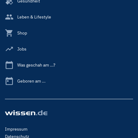
Gesundheit
Leben & Lifestyle
Shop
Jobs
Was geschah am ...?
Geboren am ...
Footer
Impressum
Menu
Datenschutz