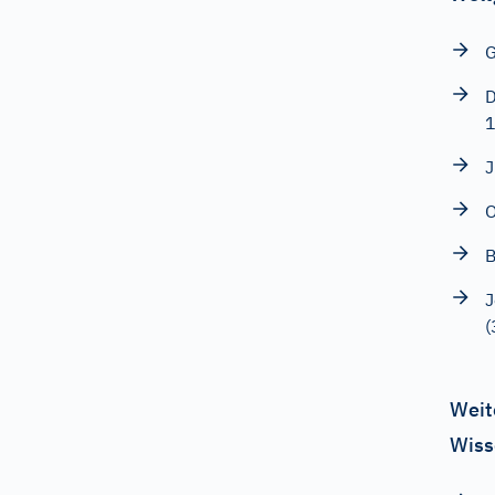
G
D
J
O
B
J
(
Weit
Wiss