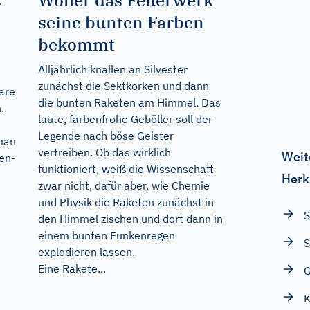
«
Woher das Feuerwerk
seine bunten Farben
bekommt
Alljährlich knallen an Silvester
zunächst die Sektkorken und dann
ware
die bunten Raketen am Himmel. Das
.
laute, farbenfrohe Geböller soll der
Legende nach böse Geister
man
vertreiben. Ob das wirklich
Weit
ten-
funktioniert, weiß die Wissenschaft
Herk
zwar nicht, dafür aber, wie Chemie
und Physik die Raketen zunächst in
S
den Himmel zischen und dort dann in
einem bunten Funkenregen
S
explodieren lassen.
Eine Rakete...
G
K