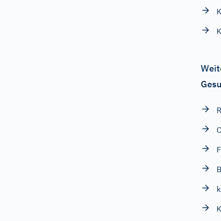
K
K
Weit
Gesu
C
F
B
k
K