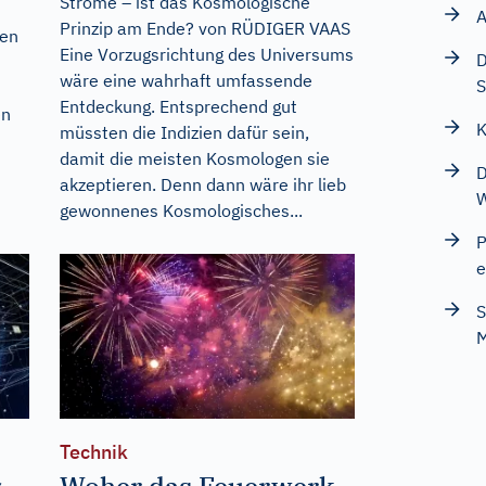
Ströme – ist das Kosmologische
A
Prinzip am Ende? von RÜDIGER VAAS
den
Eine Vorzugsrichtung des Universums
D
wäre eine wahrhaft umfassende
Entdeckung. Entsprechend gut
en
K
müssten die Indizien dafür sein,
damit die meisten Kosmologen sie
D
akzeptieren. Denn dann wäre ihr lieb
W
gewonnenes Kosmologisches...
P
e
S
M
Technik