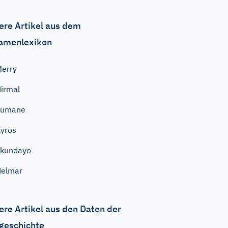
ere Artikel aus dem
amenlexikon
erry
irmal
Fumane
yros
Ekundayo
Helmar
ere Artikel aus den Daten der
geschichte