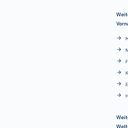
Weit
Vorn
M
N
K
Weit
Welt