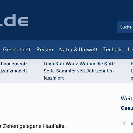
Gesundheit
Reisen
Natur & Umwelt
Technik
Le
 Abonnement:
Lego Star Wars: Warum die Kult-
E
Lizenzmodell
Serie Sammler seit Jahrzehnten
U
fasziniert
o
Weit
Gesu
I
r Zehen gelegene Hautfalte.