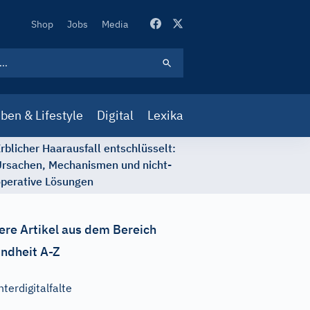
Secondary
Shop
Jobs
Media
Navigation
ben & Lifestyle
Digital
Lexika
rblicher Haarausfall entschlüsselt:
rsachen, Mechanismen und nicht-
perative Lösungen
ere Artikel aus dem Bereich
ndheit A-Z
nterdigitalfalte