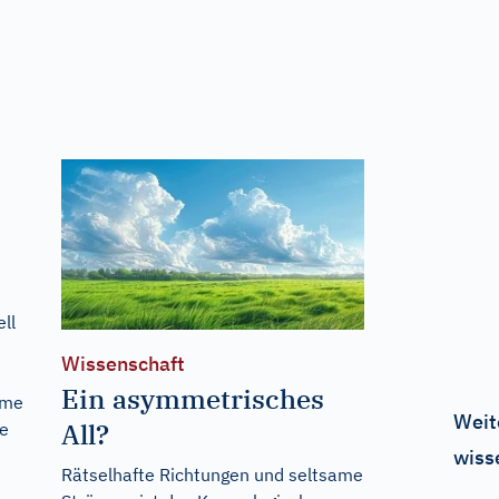
ll
Wissenschaft
Ein asymmetrisches
ome
Weit
All?
le
wiss
Rätselhafte Richtungen und seltsame