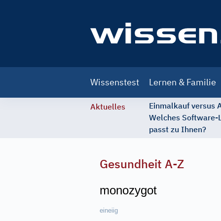
Main
Wissenstest
Lernen & Familie
navigation
Einmalkauf versus
Aktuelles
Welches Software-
passt zu Ihnen?
Gesundheit A-Z
monozygot
eineiig