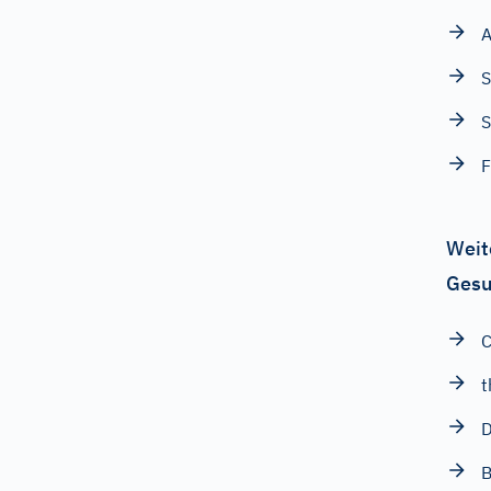
A
S
F
Weit
Gesu
C
t
D
B