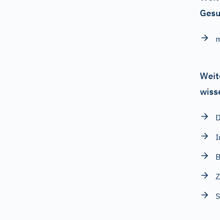
Gesu
Weit
wiss
D
I
B
Z
S