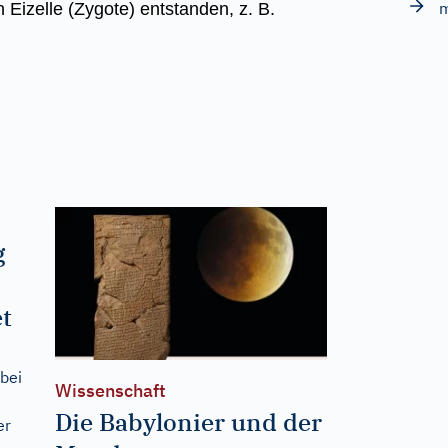
 Eizelle (Zygote) entstanden, z. B.
g
et
bei
Wissenschaft
Die Babylonier und der
er