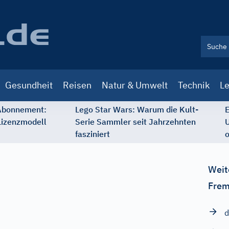
Gesundheit
Reisen
Natur & Umwelt
Technik
Le
 Abonnement:
Lego Star Wars: Warum die Kult-
E
Lizenzmodell
Serie Sammler seit Jahrzehnten
U
fasziniert
o
Weit
Frem
d