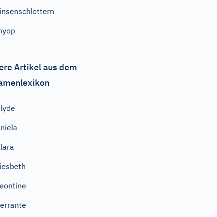
insenschlottern
myop
ere Artikel aus dem
amenlexikon
lyde
niela
lara
iesbeth
eontine
errante