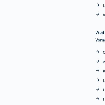
L
Weit
Vorn
C
A
K
L
L
F