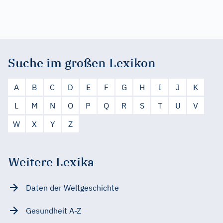
Suche im großen Lexikon
A
B
C
D
E
F
G
H
I
J
K
L
M
N
O
P
Q
R
S
T
U
V
W
X
Y
Z
Weitere Lexika
Daten der Weltgeschichte
Gesundheit A-Z